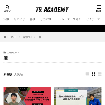
治療
リハビリ
評価
リカバリー
トレーナースキル
セミナーアー
部位別
膝
HOME
CATEGORY
膝
新着順
人気順