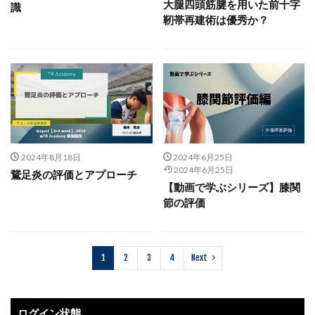
大腿四頭筋腱を用いた前十字
識
靭帯再建術は優秀か？
2024年8月18日
2024年6月25日
2024年6月25日
鵞足炎の評価とアプローチ
【動画で学ぶシリーズ】膝関
節の評価
1
2
3
4
Next
ログイン状態