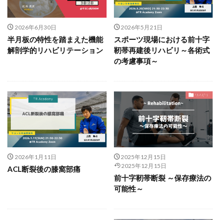
2026年6月30日
2026年5月21日
半月板の特性を踏まえた機能
スポーツ現場における前十字
解剖学的リハビリテーション
靭帯再建後リハビリ～各術式
の考慮事項～
2026年1月11日
2025年12月15日
2025年12月15日
ACL断裂後の膝窩部痛
前十字靭帯断裂 ～保存療法の
可能性～